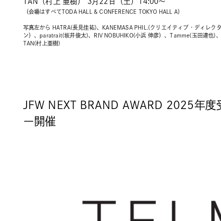
TAN（村上 亜樹） 3月22日（土）14:00～
（会場はすべてTODA HALL & CONFERENCE TOKYO HALL A）
写真左から HATRA(長見佳祐)、KANEMASA PHIL.(クリエイティブ・ディレク
ン）、paratrait(坂井俊太)、RIV NOBUHIKO(小浜 伸彦）、Tamme(玉田達也)、
TAN(村上亜樹)
JFW NEXT BRAND AWARD 2025
ー開催