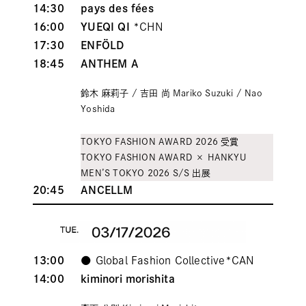
14:30
pays des fées
16:00
YUEQI QI
*CHN
17:30
ENFÖLD
18:45
ANTHEM A
鈴木 麻莉子 / 吉田 尚 Mariko Suzuki / Nao
Yoshida
TOKYO FASHION AWARD 2026 受賞
TOKYO FASHION AWARD × HANKYU
MEN’S TOKYO 2026 S/S 出
展
20:45
ANCELLM
13:00
●
Global Fashion Collective
*CAN
14:00
kiminori morishita