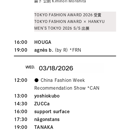
森下 公則 Kiminori Morishita
TOKYO FASHION AWARD 2026 受賞
TOKYO FASHION AWARD × HANKYU
MEN’S TOKYO 2026 S/S 出
展
16:00
HOUGA
19:00
agnès b.
(by R) *FRN
12:00
●
China Fashion Week
Recommendation Show
*CAN
13:00
yoshiokubo
14:30
ZUCCa
16:00
support surface
17:30
någonstans
19:00
TANAKA