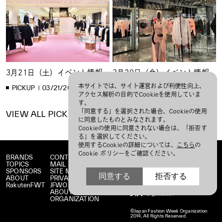
3月21日（土）イベント情報
3月20日（金）イベント情報
本サイトでは、サイト運営および利便性向上、
PICKUP
03/21/2026
PICKUP
03/20/2026
アクセス解析の目的でCookieを使用していま
す。
「同意する」を選択された場合、Cookieの使用
VIEW ALL PICKUP
に同意したものとみなされます。
Cookieの使用に同意されない場合は、「拒否す
る」を選択してください。
使用するCookieの詳細については、
こちら
の
Cookie ポリシーをご確認ください。
BRANDS
CONTACT
TOPICS
MAIL MAGAZINE
SPONSORS
SITE MAP
同意する
拒否する
ABOUT
PRIVACY POLICY
RakutenFWT
JFWO LINK
ABOUT JFW
ORGANIZATION
©Japan Fashion Week Organization
2014, All Rights Reserved.