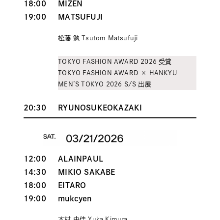
18:00
MIZEN
19:00
MATSUFUJI
松藤 勉 Tsutom Matsufuji
TOKYO FASHION AWARD 2026 受賞
TOKYO FASHION AWARD × HANKYU
MEN’S TOKYO 2026 S/S 出
展
20:30
RYUNOSUKEOKAZAKI
12:00
ALAINPAUL
14:30
MIKIO SAKABE
18:00
EITARO
19:00
mukcyen
木村 由佳 Yuka Kimura