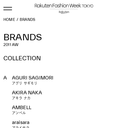
HOME
BRANDS
BRANDS
2011 AW
COLLECTION
ALL
2027 S/S
2026 A/W
2026 S/S
2025 A/W
2025 S/S
2024 A/W
2024 S/S
2023 A/W
2023 S/S
A
AGURI SAGIMORI
2022 A/W
2022 S/S
2021 A/W
2021 S/S
2020 A/W
アグリ サギモリ
2020 S/S
2019 A/W
2019 S/S
2018 A/W
2018 S/S
2017 A/W
2017 S/S
2016 A/W
2016 S/S
2015 A/W
AKIRA NAKA
2015 S/S
2014 A/W
2014 S/S
2013 A/W
2013 S/S
2012 A/W
2012 S/S
2011 A/W
2011 S/S
2010 A/W
アキラ ナカ
2010 S/S
2009 A/W
2009 S/S
2008 A/W
2008 S/S
AMBELL
2007 A/W
2007 S/S
2006 A/W
2006 S/S
アンベル
araisara
アライサラ