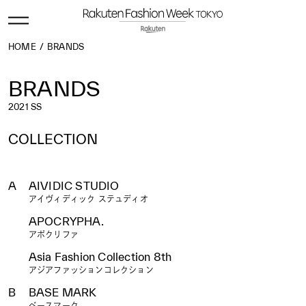
HOME
BRANDS
BRANDS
2021 SS
COLLECTION
ALL
2027 S/S
2026 A/W
2026 S/S
2025 A/W
2025 S/S
2024 A/W
2024 S/S
2023 A/W
2023 S/S
A
AIVIDIC STUDIO
2022 A/W
2022 S/S
2021 A/W
2021 S/S
2020 A/W
アイヴィディック ステュディオ
2020 S/S
2019 A/W
2019 S/S
2018 A/W
2018 S/S
2017 A/W
2017 S/S
2016 A/W
2016 S/S
2015 A/W
APOCRYPHA.
2015 S/S
2014 A/W
2014 S/S
2013 A/W
2013 S/S
2012 A/W
2012 S/S
2011 A/W
2011 S/S
2010 A/W
アポクリファ
2010 S/S
2009 A/W
2009 S/S
2008 A/W
2008 S/S
Asia Fashion Collection 8th
2007 A/W
2007 S/S
2006 A/W
2006 S/S
アジアファッションコレクション
B
BASE MARK
ベースマーク