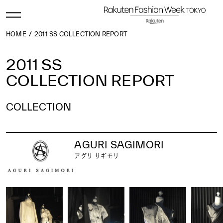
HOME
2011 SS COLLECTION REPORT
2011 SS
COLLECTION REPORT
COLLECTION
2026 AW
2026 SS
2025 AW
2025 SS
2024 AW
2024 SS
2023 AW
2023 SS
2022 AW
2022 SS
2021 AW
2021 SS
2020 AW
2020 SS
AGURI SAGIMORI
2019 AW
2019 SS
2018 AW
2018 SS
2017 AW
2017 SS
2016 AW
2016 SS
2015 AW
2015 SS
2014 AW
2014 SS
2013 AW
2013 SS
2012 AW
2012 SS
アグリ サギモリ
2011 AW
2011 SS
2010 AW
2010 SS
2009 AW
2009 SS
2008 AW
2008 SS
2007 AW
2007 SS
2006 AW
2006 SS