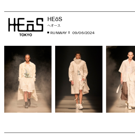
HEōS
へオース
RUNWAY
09/06/2024