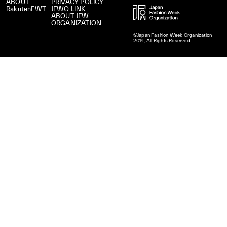
ABOUT
PRIVACY POLICY
RakutenFWT
JFWO LINK
ABOUT JFW
ORGANIZATION
©Japan Fashion Week Organization
2014, All Rights Reserved.