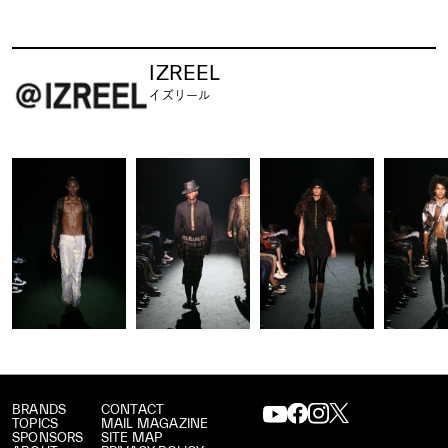
IZREEL
イズリール
BRANDS
CONTACT
TOPICS
MAIL MAGAZINE
SPONSORS
SITE MAP