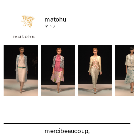
matohu
マトフ
mercibeaucoup,