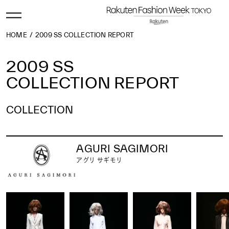
HOME
2009 SS COLLECTION REPORT
2009 SS
COLLECTION REPORT
COLLECTION
2026 AW
2026 SS
2025 AW
2025 SS
2024 AW
2024 SS
2023 AW
2023 SS
2022 AW
2022 SS
2021 AW
2021 SS
2020 AW
2020 SS
AGURI SAGIMORI
2019 AW
2019 SS
2018 AW
2018 SS
2017 AW
2017 SS
2016 AW
2016 SS
2015 AW
2015 SS
2014 AW
2014 SS
2013 AW
2013 SS
2012 AW
2012 SS
アグリ サギモリ
2011 AW
2011 SS
2010 AW
2010 SS
2009 AW
2009 SS
2008 AW
2008 SS
2007 AW
2007 SS
2006 AW
2006 SS