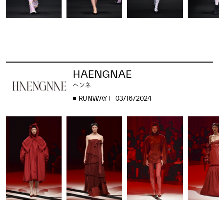
HAENGNAE
ヘンネ
RUNWAY
03/16/2024