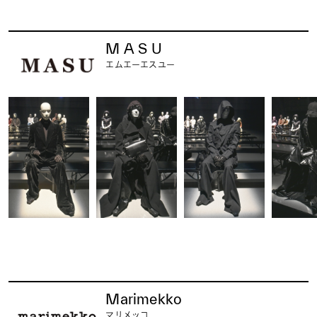
M A S U
エムエーエスユー
Marimekko
マリメッコ