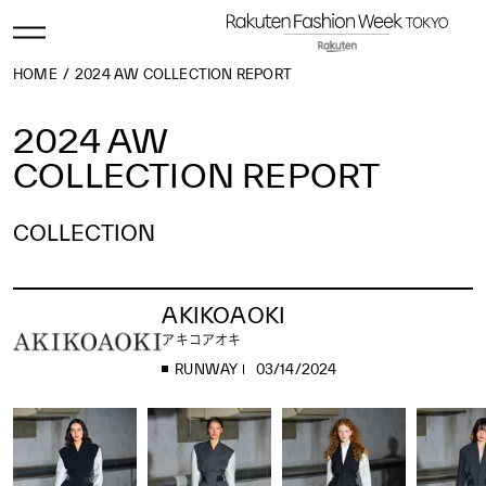
HOME
2024 AW COLLECTION REPORT
2024 AW
COLLECTION REPORT
COLLECTION
2026 AW
2026 SS
2025 AW
2025 SS
2024 AW
2024 SS
2023 AW
2023 SS
2022 AW
2022 SS
2021 AW
2021 SS
2020 AW
2020 SS
AKIKOAOKI
2019 AW
2019 SS
2018 AW
2018 SS
2017 AW
2017 SS
2016 AW
2016 SS
2015 AW
2015 SS
2014 AW
2014 SS
2013 AW
2013 SS
2012 AW
2012 SS
アキコアオキ
2011 AW
2011 SS
2010 AW
2010 SS
2009 AW
2009 SS
2008 AW
2008 SS
2007 AW
2007 SS
2006 AW
2006 SS
RUNWAY
03/14/2024