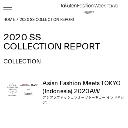
HOME
2020 SS COLLECTION REPORT
2020 SS
COLLECTION REPORT
COLLECTION
2026 AW
2026 SS
2025 AW
2025 SS
2024 AW
2024 SS
2023 AW
2023 SS
2022 AW
2022 SS
2021 AW
2021 SS
2020 AW
2020 SS
Asian Fashion Meets TOKYO
2019 AW
2019 SS
2018 AW
2018 SS
2017 AW
2017 SS
2016 AW
2016 SS
2015 AW
2015 SS
2014 AW
2014 SS
2013 AW
2013 SS
2012 AW
2012 SS
(Indonesia) 2020AW
2011 AW
2011 SS
2010 AW
2010 SS
2009 AW
2009 SS
2008 AW
2008 SS
2007 AW
2007 SS
2006 AW
2006 SS
アジアンファッションミーツトーキョー(インドネシ
ア)