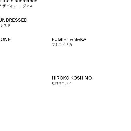
f the discordance
ブ ザ ディスコーダンス
UNDRESSED
ドレスド
EONE
FUMIE TANAKA
ン
フミエ タナカ
HIROKO KOSHINO
ヒロココシノ