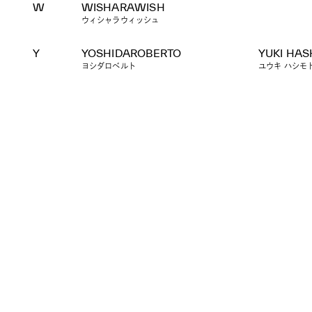
W
WISHARAWISH
ウィシャラウィッシュ
Y
YOSHIDAROBERTO
YUKI HA
ヨシダロベルト
ユウキ ハシモ
BRANDS
CONTACT
PRIVACY POLICY
TOPICS
MAIL MAGAZINE
JFWO LINK