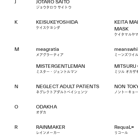
J
JOTARO SAITO
ジョウタロウ サイトウ
K
KEISUKEYOSHIDA
KEITA MA
ケイスケヨシダ
MASK
ケイタマルヤマ
M
meagratia
meanswhi
メアグラーティア
ミーンズワイ
MISTERGENTLEMAN
MITSURU
ミスター・ジェントルマン
ミツル オカザ
N
NEGLECT ADULT PATiENTS
NON TOK
ネグレクトアダルトペイシェンツ
ノントーキョ
O
ODAKHA
オダカ
R
RAINMAKER
RequaL≡
レインメーカー
リコール