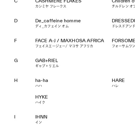
C
CASHMERE FLAKES
Children o
カシミヤ フレークス
チルドレン オ
D
De_caffeine homme
DRESSED
ディ_カフェイン オム
ドレスドアン
F
FACE A-J / MAXHOSA AFRICA
FORSOM
フェイスエージェー/ マコサ アフリカ
フォーサムワ
G
GAB+RIEL
ギャブ＋リエル
H
ha-ha
HARE
ハハ
ハレ
HYKE
ハイク
I
IHNN
イン