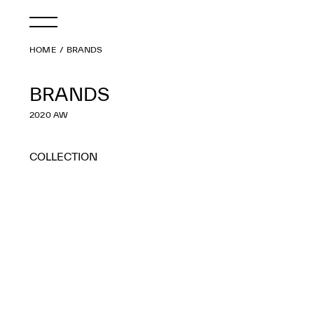
HOME
BRANDS
BRANDS
2020 AW
COLLECTION
ALL
2027 S/S
2026 A/W
2026 S/S
2025 A/W
2025 S/S
2024 A/W
2024 S/S
2023 A/W
2023 S/S
2022 A/W
2022 S/S
2021 A/W
2021 S/S
2020 A/W
2020 S/S
2019 A/W