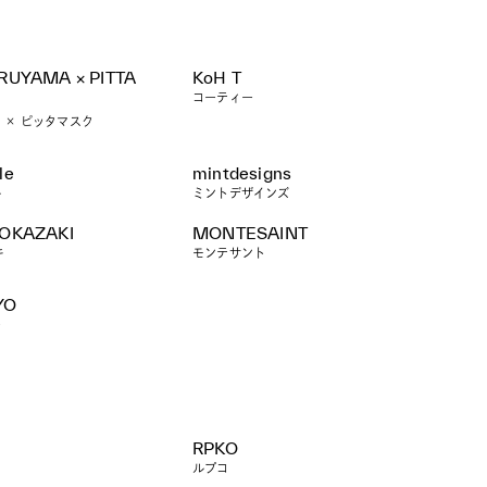
RUYAMA × PITTA
KoH T
コーティー
 × ピッタマスク
le
mintdesigns
ル
ミントデザインズ
 OKAZAKI
MONTESAINT
キ
モンテサント
YO
ー
RPKO
ルプコ