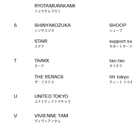
RYOTAMURAKAMI
リョウタムラカミ
S
SHINYAKOZUKA
SHOOP
シンヤコヅカ
シュープ
STAIR
support s
ステア
サポートサー
T
TAAKK
tac:tac
ターク
タクタク
THE RERACS
tiit tokyo
ザ・リラクス
ティート トウ
U
UNITED TOKYO
ユナイテッドトウキョウ
V
VIVIENNE TAM
ヴィヴィアンタム