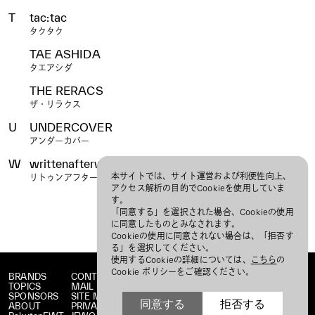
T
tac:tac
タクタク
TAE ASHIDA
タエアシダ
THE RERACS
ザ・リラクス
U
UNDERCOVER
アンダーカバー
W
writtenafterwards
本サイトでは、サイト運営および利便性向上、
リトゥンアフターワーズ
アクセス解析の目的でCookieを使用していま
す。
「同意する」を選択された場合、Cookieの使用
に同意したものとみなされます。
Cookieの使用に同意されない場合は、「拒否す
る」を選択してください。
使用するCookieの詳細については、
こちら
の
Cookie ポリシーをご確認ください。
BRANDS
CONTACT
TOPICS
MAIL MAGAZINE
SPONSORS
SITE MAP
同意する
拒否する
ABOUT
PRIVACY POLICY