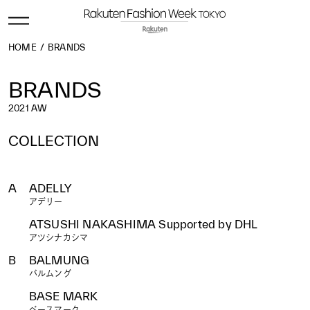
HOME
BRANDS
BRANDS
2021 AW
COLLECTION
ALL
2027 S/S
2026 A/W
2026 S/S
2025 A/W
2025 S/S
2024 A/W
2024 S/S
2023 A/W
2023 S/S
A
ADELLY
2022 A/W
2022 S/S
2021 A/W
2021 S/S
2020 A/W
アデリー
2020 S/S
2019 A/W
2019 S/S
2018 A/W
2018 S/S
2017 A/W
2017 S/S
2016 A/W
2016 S/S
2015 A/W
ATSUSHI NAKASHIMA Supported by DHL
2015 S/S
2014 A/W
2014 S/S
2013 A/W
2013 S/S
2012 A/W
2012 S/S
2011 A/W
2011 S/S
2010 A/W
アツシナカシマ
2010 S/S
2009 A/W
2009 S/S
2008 A/W
2008 S/S
B
BALMUNG
2007 A/W
2007 S/S
2006 A/W
2006 S/S
バルムング
BASE MARK
ベースマーク